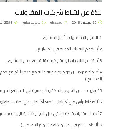
نبذة عن نشاط شركات المقاولات
28 ديسمبر، 2019
elsayad
لا يوجد تعليق
2592
الآ
1. الالتزام التام بمواعيد أنجاز المشاريع .
2.أستخدام التقنيات الحديثة في المشاريع .
3.أستخدام اليات ذات نوعية وكمية تتلائم مع حجم المشاريع .
4.أعتماد مهندسين ذو خبرة مهنية عالية مع عدد يتلائم مع حجم
المشاريع ) .
5.توفير عدد من الفروع والمكاتب الهندسية في المواقع المهمة في البلدان التي تتواجد فيها .(أختيار المواقع الاستراتيجية ).
6.ألاحتفاظ برأس مال أحتياطي (رصيد أحتياطي عال لحالات الطوارئ ) .
7.أعتماد مختبرات خاصة لها في حال احتياج ذلك (تحاليل نوعية التربة – خلطات أخرى …… الخ ) .
8. ألتكامل التام في اداراتها كافة ( الهرم التنظيمي ) .